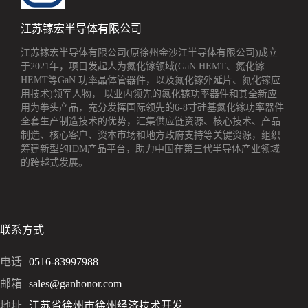
江苏镓宏半导体有限公司
江苏镓宏半导体有限公司(原徐州金沙江半导体有限公司)成立
于2021年，项目发起人为氮化镓领域(GaN HEMT、氮化镓
HEMT等GaN 功率晶体管器件，以及氮化镓外延片、氮化镓应
用技术)领军人物， 以业内领先的氮化镓功率器件和其全新应
用为拳头产品，充分发挥国际领先的6-8寸硅基氮化镓功率器件
全套生产制造技术的优势，汇集供应链资源、核心技术、产品
制造、核心客户、资本市场和地方政府支持等关键资源，组织
筹建新型的IDM产品平台，助力中国在第三代半导体产业领域
的跨越式发展。
联系方式
电话
0516-83997988
邮箱
sales@ganhonor.com
地址
江苏省徐州市徐州经济技术开发