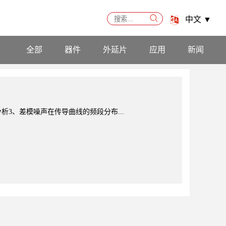
中文
▼
全部
器件
外延片
应用
新闻
分析3、差模噪声在传导曲线的频段分布...