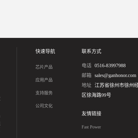
快速导航
联系方式
电话
0516-83997988
芯片产品
邮箱
sales@ganhonor.com
应用产品
地址
江苏省徐州市徐州
支持服务
区徐海路99号
应
公司文化
友情链接
产
组
Fast Power
领