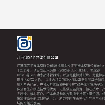
江苏镓宏半导体有限公司
江苏镓宏半导体有限公司(原徐州金沙江半导体有限公司)成立
于2021年，项目发起人为氮化镓领域(GaN HEMT、氮化镓
HEMT等GaN 功率晶体管器件，以及氮化镓外延片、氮化镓
用技术)领军人物， 以业内领先的氮化镓功率器件和其全新应
用为拳头产品，充分发挥国际领先的6-8寸硅基氮化镓功率器
件全套生产制造技术的优势，汇集供应链资源、核心技术、
品制造、核心客户、资本市场和地方政府支持等关键资源，
织筹建新型的IDM产品平台，助力中国在第三代半导体产业
域的跨越式发展。