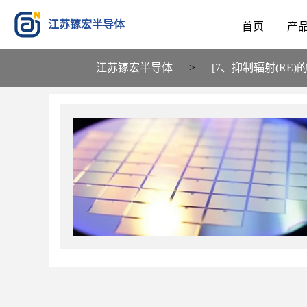
江苏镓宏半导体
首页
产
江苏镓宏半导体
>
[7、抑制辐射(RE