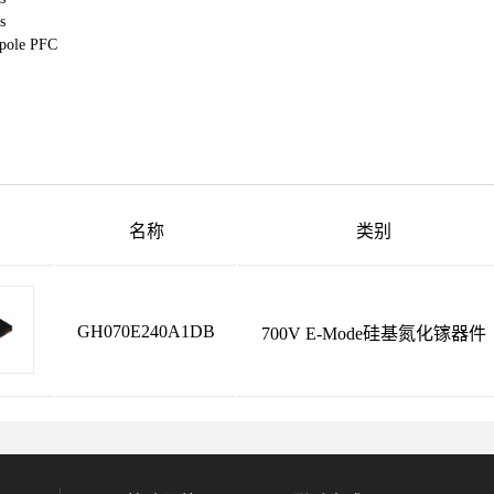
s
 pole PFC
名称
类别
GH070E240A1DB
700V E-Mode硅基氮化镓器件