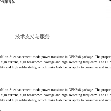
三代半导体
技术支持与服务
aN-on-Si enhancement-mode power transistor in DFN8x8 package. The proper
 high current, high breakdown voltage and high switching frequency. The DFN8
ility and high solderability, which make GaN better apply to consumer and indus
aN-on-Si enhancement-mode power transistor in DFN8x8 package. The proper
 high current, high breakdown voltage and high switching frequency. The DFN8
ility and high solderability, which make GaN better apply to consumer and indus
s