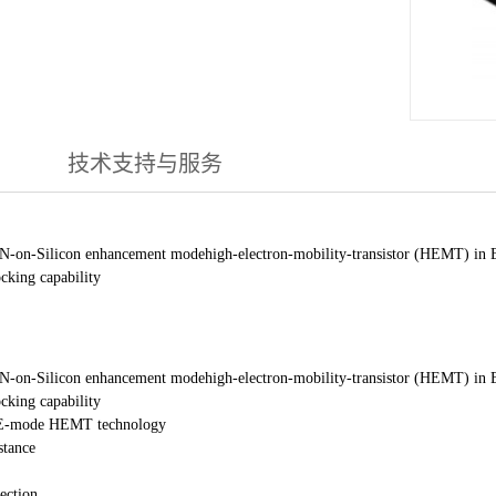
技术支持与服务
GaN-on-Silicon enhancement modehigh-electron-mobility-transistor (HEMT) i
ocking capability
GaN-on-Silicon enhancement modehigh-electron-mobility-transistor (HEMT) i
ocking capability
 E-mode HEMT technology
stance
ection