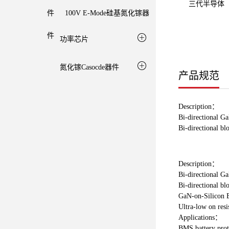
三代半导体
件
100V E-Mode硅基氮化镓器
件
功率芯片
氮化镓Casocde器件
产品规范
Description：
Bi-directional 
Bi-directional bl
Description：
Bi-directional 
Bi-directional bl
GaN-on-Silicon
Ultra-low on resi
Applications：
BMS battery prot