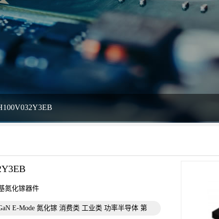
H100V032Y3EB
2Y3EB
de硅基氮化镓器件
 GaN E-Mode 氮化镓 消费类 工业类 功率半导体 第