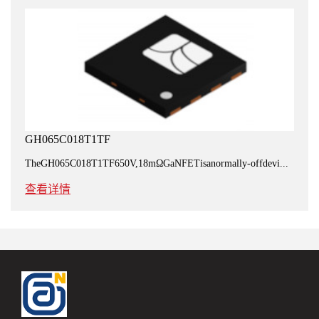
GH065C018T1TF
TheGH065C018T1TF650V,18mΩGaNFETisanormally-offdevi...
查看详情