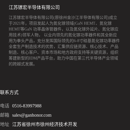
江苏镓宏半导体有限公司
江苏镓宏半导体有限公司(原徐州金沙江半导体有限公司)成立
于2021年，项目发起人为氮化镓领域(GaN HEMT、氮化镓
HEMT等GaN 功率晶体管器件，以及氮化镓外延片、氮化镓应
用技术)领军人物， 以业内领先的氮化镓功率器件和其全新应
用为拳头产品，充分发挥国际领先的6-8寸硅基氮化镓功率器件
全套生产制造技术的优势，汇集供应链资源、核心技术、产品
制造、核心客户、资本市场和地方政府支持等关键资源，组织
筹建新型的IDM产品平台，助力中国在第三代半导体产业领域
的跨越式发展。
联系方式
电话
0516-83997988
邮箱
sales@ganhonor.com
地址
江苏省徐州市徐州经济技术开发