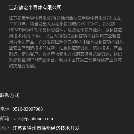
江苏镓宏半导体有限公司
江苏镓宏半导体有限公司(原徐州金沙江半导体有限公司)成立
于2021年，项目发起人为氮化镓领域(GaN HEMT、氮化镓
HEMT等GaN 功率晶体管器件，以及氮化镓外延片、氮化镓应
用技术)领军人物， 以业内领先的氮化镓功率器件和其全新应
用为拳头产品，充分发挥国际领先的6-8寸硅基氮化镓功率器件
全套生产制造技术的优势，汇集供应链资源、核心技术、产品
制造、核心客户、资本市场和地方政府支持等关键资源，组织
筹建新型的IDM产品平台，助力中国在第三代半导体产业领域
的跨越式发展。
联系方式
电话
0516-83997988
邮箱
sales@ganhonor.com
地址
江苏省徐州市徐州经济技术开发