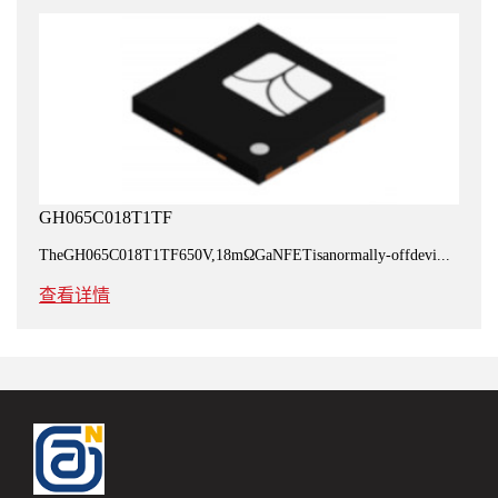
GH065C018T1TF
TheGH065C018T1TF650V,18mΩGaNFETisanormally-offdevi...
查看详情