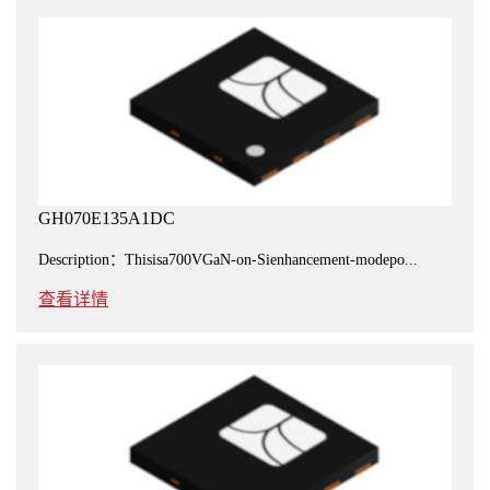
GH070E135A1DC
Description：Thisisa700VGaN-on-Sienhancement-modepo...
查看详情